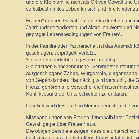
und die Kleinfamilie nicht als Ort von Gewalt und 
selbstbestimmtes Leben für sich und ihre Kinder z
Frauen* erleben Gewalt auf der strukturellen und i
Jahrhunderte tradierten und aktuellen Werte und N
geprägte Lebensbedingungen von Frauen*.
In der Familie oder Partnerschaft ist das Ausmaß
geschlagen, verprügelt, verletzt.
Sie werden bedroht, eingesperrt, genötigt.
Sie erleiden Knochenbrüche, Gehirnerschütterung
ausgeschlagene Zähne, Würgemale, eingerissene O
von Gegenständen. Hartnäckig wird versucht, die G
Hierzu gehören alle Versuche, die Frauen*misshan
Konfliktlösung der Unterschichten zu erklären.
Deutlich wird dies auch in Medienberichten, die v
Misshandlungen von Frauen* innerhalb ihrer Bezieh
Gewalt gegenüber Frauen* aus.
Die obigen Beispiele zeigen, dass die unterschiedl
implizieren, dass die betroffene Frau* unfähig ist,