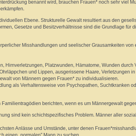
Unterdrückung benannt wird, brauchen Frauen* noch sehr viel Mu
u erkämpfen.
ndividuellen Ebene. Strukturelle Gewalt resultiert aus den ges
ormen, Gesetze und Besitzverhältnisse sind die Grundlage für 
 körperlicher Misshandlungen und seelischer Grausamkeiten von
en, Hirnverletzungen, Platzwunden, Hämatome, Wunden durch V
hrläppchen und Lippen, ausgerissene Haare, Verletzungen in 
ewalt von Männern gegen Frauen* zu individualisieren.
dlung als Verhaltensweise von Psychopathen, Suchtkranken ode
on Familientragödien berichten, wenn es um Männergewalt gege
ung sind kein schichtspezifisches Problem. Männer aller sozi
ichsten Anlässe und Umstände, unter denen Frauen*misshandlung
 sich einen „normalen” Mann zu suchen.