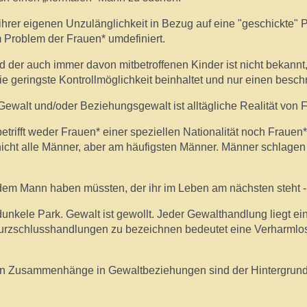
 ihrer eigenen Unzulänglichkeit in Bezug auf eine "geschickte" 
m Problem der Frauen* umdefiniert.
r auch immer davon mitbetroffenen Kinder ist nicht bekannt, d
die geringste Kontrollmöglichkeit beinhaltet und nur einen beschr
Gewalt und/oder Beziehungsgewalt ist alltägliche Realität von 
etrifft weder Frauen* einer speziellen Nationalität noch Frauen
icht alle Männer, aber am häufigsten Männer. Männer schlagen 
dem Mann haben müssten, der ihr im Leben am nächsten steht 
er dunkele Park. Gewalt ist gewollt. Jeder Gewalthandlung liegt 
urzschlusshandlungen zu bezeichnen bedeutet eine Verharmlos
llen Zusammenhänge in Gewaltbeziehungen sind der Hintergrund 